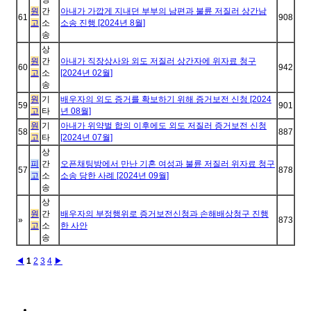
원
간
아내가 가깝게 지내던 부부의 남편과 불륜 저질러 상간남
61
908
고
소
소송 진행 [2024년 8월]
송
상
원
간
아내가 직장상사와 외도 저질러 상간자에 위자료 청구
60
942
고
소
[2024년 02월]
송
원
기
배우자의 외도 증거를 확보하기 위해 증거보전 신청 [2024
59
901
고
타
년 08월]
원
기
아내가 위약벌 합의 이후에도 외도 저질러 증거보전 신청
58
887
고
타
[2024년 07월]
상
피
간
오픈채팅방에서 만난 기혼 여성과 불륜 저질러 위자료 청구
57
878
고
소
소송 당한 사례 [2024년 09월]
송
상
원
간
배우자의 부정행위로 증거보전신청과 손해배상청구 진행
»
873
고
소
한 사안
송
◀
1
2
3
4
▶