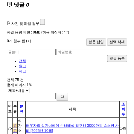
댓글
0
사진 및 파일 첨부
파일 용량 제한 :
0MB
(허용 확장자 :
*.*
)
0
개 첨부 됨 (
/
)
댓글 등록
전체
원고
피고
전체
75
건
현재 페이지
1/4
조
번
분
분
제목
회
호
류
류
수
상
원
간
배우자의 상간녀에게 손해배상 청구해 3000만원 승소한 사
75
149
고
소
례 [2025년 10월]