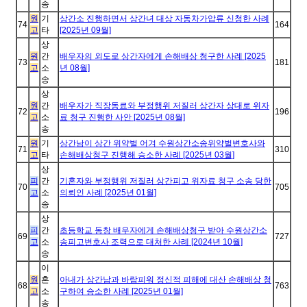
송
원
기
상간소 진행하면서 상간녀 대상 자동차가압류 신청한 사례
74
164
고
타
[2025년 09월]
상
원
간
배우자의 외도로 상간자에게 손해배상 청구한 사례 [2025
73
181
고
소
년 08월]
송
상
원
간
배우자가 직장동료와 부정행위 저질러 상간자 상대로 위자
72
196
고
소
료 청구 진행한 사안 [2025년 08월]
송
원
기
상간남이 상간 위약벌 어겨 수원상간소송위약벌변호사와
71
310
고
타
손해배상청구 진행해 승소한 사례 [2025년 03월]
상
피
간
기혼자와 부정행위 저질러 상간피고 위자료 청구 소송 당한
70
705
고
소
의뢰인 사례 [2025년 01월]
송
상
피
간
초등학교 동창 배우자에게 손해배상청구 받아 수원상간소
69
727
고
소
송피고변호사 조력으로 대처한 사례 [2024년 10월]
송
이
원
혼
아내가 상간남과 바람피워 정신적 피해에 대산 손해배상 청
68
763
고
소
구하여 승소한 사례 [2025년 01월]
송