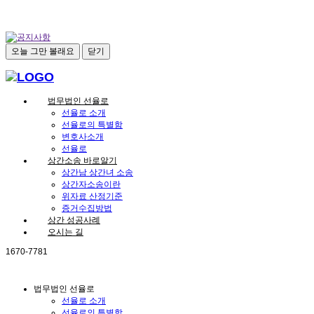
오늘 그만 볼래요
닫기
법무법인 선율로
선율로 소개
선율로의 특별함
변호사소개
선율로
상간소송 바로알기
상간남 상간녀 소송
상간자소송이란
위자료 산정기준
증거수집방법
상간 성공사례
오시는 길
1670-7781
법무법인 선율로
선율로 소개
선율로의 특별함