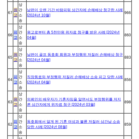
상
원
간
남편이 오랜 기간 바람피워 상간자에 손해배상 청구한 사례
67
966
고
소
[2024년 10월]
송
상
피
간
원고로부터 총 5천만원 위자료 청구를 받은 사례 [2024년
66
860
고
소
04월]
송
상
원
간
남편이 골프 동호회 회원과 부정행위 저질러 손해배상 청구
65
883
고
소
[2024년 04월]
송
상
피
간
직장동료와 부정행위 저질러 손해배상 소송 피고 당한 사례
64
856
고
소
[2024년 04월]
송
상
원
간
의뢰인의 배우자가 기혼자임을 알면서도 부정행위를 저지
63
898
고
소
른 상간자에게 위자료 청구 [2024년 03월]
송
상
피
간
동호회에서 알게 된 기혼 여성과 불륜 저질러 상간남 소송
62
859
고
소
당한 사례 [2024년 08월]
송
상