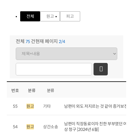
전체
원고
피고
전체
건
현재 페이지
75
2/4
번호
분류
분류
55
원고
기타
남편이 외도 저지르는 것 같아 증거보전 신
남편이 직장동료이자 친한 부부였던 여성과
54
원고
상간소송
상 청구 [2024년 6월]