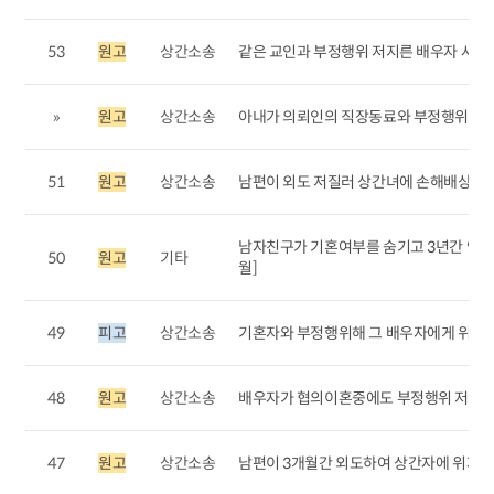
53
원고
상간소송
같은 교인과 부정행위 저지른 배우자 사례 [2
»
원고
상간소송
아내가 의뢰인의 직장동료와 부정행위 저질러 
51
원고
상간소송
남편이 외도 저질러 상간녀에 손해배상 청구 진
남자친구가 기혼여부를 숨기고 3년간 연애해 
50
원고
기타
월]
49
피고
상간소송
기혼자와 부정행위해 그 배우자에게 위자료청
48
원고
상간소송
배우자가 협의이혼중에도 부정행위 저질러 상
47
원고
상간소송
남편이 3개월간 외도하여 상간자에 위자료 청