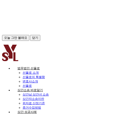
오늘 그만 볼래요
닫기
법무법인 선율로
선율로 소개
선율로의 특별함
변호사소개
선율로
상간소송 바로알기
상간남 상간녀 소송
상간자소송이란
위자료 산정기준
증거수집방법
상간 성공사례