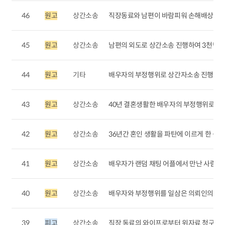
46
원고
상간소송
직장동료와 남편이 바람피워 손해배상청구한 
45
원고
상간소송
남편의 외도로 상간소송 진행하여 3천만원 지
44
원고
기타
배우자의 부정행위로 상간자소송 진행 위
43
원고
상간소송
40년 결혼생활한 배우자의 부정행위로 조정이
42
원고
상간소송
36년간 혼인 생활을 파탄에 이르게 한 상간녀
41
원고
상간소송
배우자가 랜덤 채팅 어플에서 만난 사람과 외도
40
원고
상간소송
배우자와 부정행위를 일삼은 의뢰인의 친구를 
39
피고
상간소송
직장 동료의 와이프로부터 위자료 청구 소송당