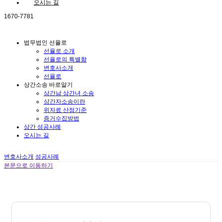
오시는 길
1670-7781
법무법인 선율로
선율로 소개
선율로의 특별함
변호사소개
선율로
상간소송 바로알기
상간남 상간녀 소송
상간자소송이란
위자료 산정기준
증거수집방법
상간 성공사례
오시는 길
변호사소개
성공사례
본문으로 이동하기