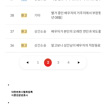
별거 중인 배우자의 거주지에서 부정행위를 알
38
원고
기타
년 08월]
37
원고
상간소송
배우자가 본인의 오래전 연인과 외도를 저질러
36
원고
상간소송
알고보니 상간남이 배우자의 직장동료였던 사례
1
2
3
4
◀
▶
대한변호사협회등록
이혼전문변호사